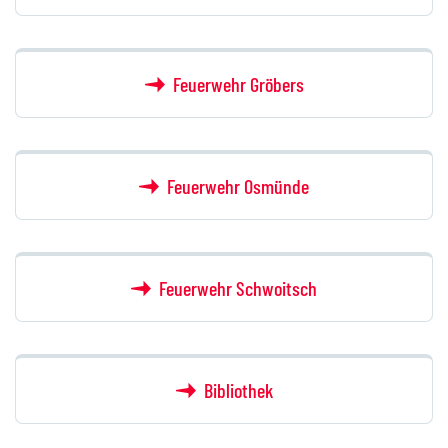
Feuerwehr Gröbers
icon icon-arrow-right11
Feuerwehr Osmünde
icon icon-arrow-right11
Feuerwehr Schwoitsch
icon icon-arrow-right11
Bibliothek
icon icon-arrow-right11